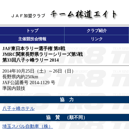
トップ
クラブ紹介
主催競技会情報
リンク
JAF東日本ラリー選手権 第8戦
JMRC関東長野県ラリーシリーズ第5戦
第33回八子ヶ峰ラリー 2014
2014年10月25日（土）～26日（日）
長野県内約250km
JAF公認番号 2014-1129 号
準国内競技
協 力
八子ヶ峰ホテル
協 賛 （順不同）
埼玉スバル自動車（株）