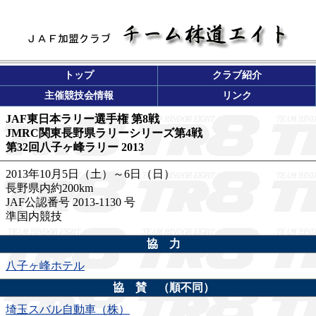
トップ
クラブ紹介
主催競技会情報
リンク
JAF東日本ラリー選手権 第8戦
JMRC関東長野県ラリーシリーズ第4戦
第32回八子ヶ峰ラリー 2013
2013年10月5日（土）～6日（日）
長野県内約200km
JAF公認番号 2013-1130 号
準国内競技
協 力
八子ヶ峰ホテル
協 賛 （順不同）
埼玉スバル自動車（株）