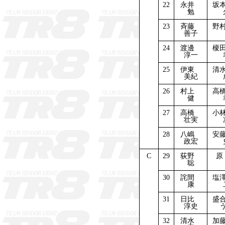
22
永井
坂
勉
23
斉藤
野
善子
24
渡邊
榎
淳一
25
伊東
清
美紀
26
村上
高
健
27
高橋
小
壮実
28
八嶋
安
政宏
C
29
荻野
原
聡
30
詫間
塩
康
31
日比
盛
淳史
32
清水
加