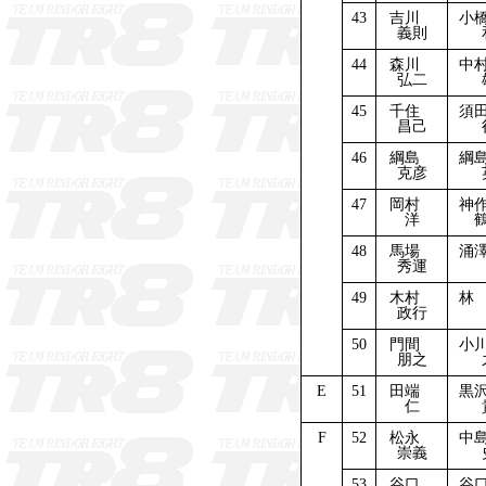
43
吉川
小
義則
44
森川
中
弘二
45
千住
須
昌己
46
綱島
綱
克彦
47
岡村
神
洋
48
馬場
涌
秀運
49
木村
林
政行
50
門間
小
朋之
E
51
田端
黒
仁
F
52
松永
中
崇義
53
谷口
谷