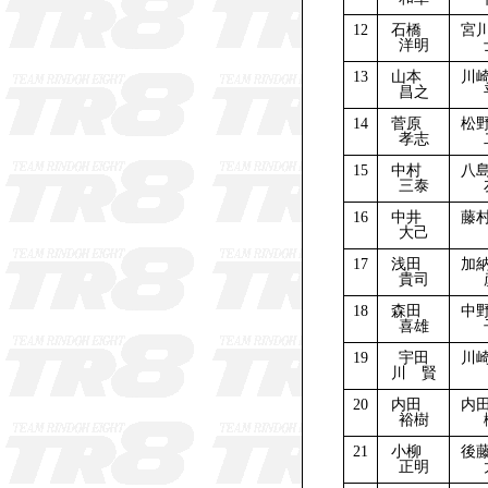
12
石橋
宮
洋明
13
山本
川
昌之
14
菅原
松
孝志
15
中村
八
三泰
16
中井
藤
大己
17
浅田
加
貴司
18
森田
中
喜雄
19
宇田
川
川 賢
20
内田
内
裕樹
21
小柳
後
正明