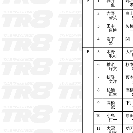
A
1
堀井
郷
至
2
吉野
白
智英
3
田中
矢
康博
4
岩下
関
啓一
B
5
木野
大
敬司
6
椎名
杉
好文
7
折登
藪
文洋
8
杉浦
高
正生
9
高橋
下
誠
10
小島
原
裕一
11
大沼
功
和幸