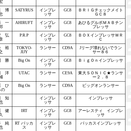
宏
木 博
SATYRUS
インプレ
GC8
ＢＲＩＧチェックメイト
忠
ッサ
ＧＣ８
藤 一
AHIRUFT
インプレ
GC8
あひるグルポＭＡＢチン
郎
ッサ
プレッサ
豊 弘
P.R.P
インプレ
GC8
ＢＯＸインプレッサＷＲ
章
ッサ
Ｃ
松 裕
TOKYO-
ランサー
CD9A
Jリーグ壊れないでラン
之
JIJY
サー８６
岡 勝
Big On
インプレ
GC8
ＢｉｇＯｎインプレッサ
ッサ
田 洋
UTAC
ランサー
CE9A
東大ＳＯＮＩＣ★ランサ
輔
ー２．８
原 ひ
Big On
ランサー
CD9A
ビッグオンランサー
ろの
田 知
インプレ
GC8
インプレッサ
也
ッサ
原 健
IRT
インプレ
GC8
アーレスティ インプレ
久
ッサ
ッサ
谷 純
RT バッカ
インプレ
GC8
バッカスインプレッサ
也
ス
ッサ