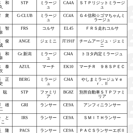
本 和
STP
ミラージ
CA4A
ＳＴＰリジットミラージ
久
ュ
ュ
村 衆
G-CLUB
ミラージ
CC4A
Ｇ４信和☆ゴマちゃんミ
ュ
ラージュ
田 智
FRS
コルサ
EL45
ＦＲＳ走れコルサ
幸
水 俊
ANGE
ジェミニ
JT191F
チームアージュ・ジェミ
成
ニ
橋 和
Gr.新潟
ミラージ
CJ4A
トヨタ内定ミラージュ
幸
ュ
林 泰
AZUL
マーチ
EK10
マーチＲ ９８ＳＰＥＣ
次
藤 正
BERG
ミラージ
CJ4A
やしまミラージュＶｅ
史
ュ
ｒ．Ⅱ
 聡
STP
ファミリ
BG8Z
別所自動車ＳＴＰファミ
ア
リア
澤 雄
GRI
ランサー
CE9A
アンフィニランサー
二
合 と
IRS
ランサー
CE9A
ＳＭＩＴＨランサー
うこ
藤 隆
PACS
ランサー
CE9A
ＰＡＣＳランサーエボⅡ