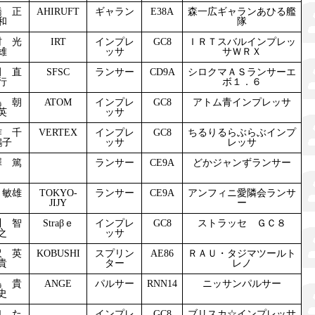
橋 正
AHIRUFT
ギャラン
E38A
森一広ギャランあひる艦
和
隊
村 光
IRT
インプレ
GC8
ＩＲＴスバルインプレッ
雄
ッサ
サＷＲＸ
田 直
SFSC
ランサー
CD9A
シロクマＡＳランサーエ
行
ボ１．６
島 朝
ATOM
インプレ
GC8
アトム青インプレッサ
英
ッサ
作 千
VERTEX
インプレ
GC8
ちるりるらぶらぶインプ
鶴子
ッサ
レッサ
澤 篤
ランサー
CE9A
どかジャンずランサー
 敏雄
TOKYO-
ランサー
CE9A
アンフィニ愛隣会ランサ
JIJY
ー
川 智
Straβｅ
インプレ
GC8
ストラッセ ＧＣ８
之
ッサ
沢 英
KOBUSHI
スプリン
AE86
ＲＡＵ・タジマツールト
貴
ター
レノ
島 貴
ANGE
パルサー
RNN14
ニッサンパルサー
史
口 た
インプレ
GC8
ブリスカ☆インプレッサ