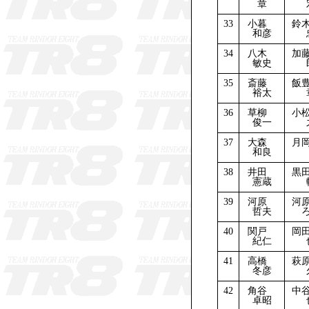
章
33
小暮
鈴
和彦
34
八木
加
敏史
35
斎藤
飯
裕太
36
草柳
小
俊一
37
大森
月
和良
38
井田
黒
憲蔵
39
河原
河
哲夫
40
関戸
岡
紀仁
41
高橋
萩
冬彦
42
角谷
中
卓昭