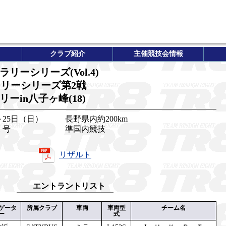
クラブ紹介
主催競技会情報
リーシリーズ(Vol.4)
京ラリーシリーズ第2戦
ーin八子ヶ峰(18)
～25日（日）
長野県内約200km
1 号
準国内競技
リザルト
エントラントリスト
ゲータ
所属クラブ
車両
車両型
チーム名
ー
式