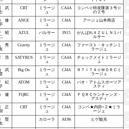
川 武
CRT
ミラージ
CA4A
コンペ☆特攻隊第３号☆
士
ュ
の２号
崎 修
ANGE
ミラージ
CJ4A
アージュ山本商店
平
ュ
野 昭
AZUL
パルサー
JN15
がんばれＡＺＵＬＮ１パ
二
ルサー
島 秀
Gravity
ミラージ
CJ4A
ファースト・キッチンミ
友
ュ
ラージュ
村 浩
SATYRUS
ミラージ
CA4A
チェックメイトミラージ
ュ
ュ
納 武
Big On
ミラージ
CJ4A
ＲＴＩＴＡ☆ＷＯＲＣミ
彦
ュ
ラージュ
野 紀
ATOM
ミラージ
CJ4A
パオ・アトムスポーツア
子
ュ
スティ
崎 健
FQRC
ミラージ
CJ4A
ＦＱＲＣケンチャンズ・
ュ
アスティ
田 正
CRT
ミラージ
CJ4A
コンペ★内田×２★ミラ
樹
ュ
ージュ
藤 賢
カローラ
AE86
ヒゲ観光
太