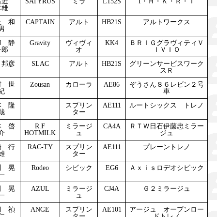
右近
SATYRUS
ミラ
L152S
I・Ｈ・Ｋ・Ｒ・Ｔ
孝雄
上 和
CAPTAIN
アルト
HB21S
アルトワークス
男
柳 静
Gravity
ヴィヴィ
KK4
ＢＲＩＧグラヴィティＶ
一郎
オ
ＩＶＩＯ
 邦彦
SLAC
アルト
HB21S
グリーンサービスワーク
スＲ
村 世
Zousan
カローラ
AE86
ぞうさん８６レビン２号
紀
車
本 隆
スプリン
AE111
ルートシックス トレノ
哉
ター
本 啓
R.F
ミラージ
CA4A
ＲＴＷ日石伊藤忠ミラー
介
HOTMILK
ュ
ジュ
橋 行
RAC-TY
スプリン
AE111
プレーントレノ
雄
ター
川 晃
Rodeo
シビック
EG6
Ａｘｉｓロデオシビック
一
田 晃
AZUL
ミラージ
CJ4A
Ｇ２ミラージュ
一
ュ
刀 禎
ANGE
スプリン
AE101
アージュ オープンロー
仁
ター
ドトレノ