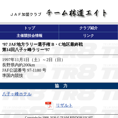
トップ
クラブ紹介
主催競技会情報
リンク
‘97 JAF地方ラリー選手権 B・C地区最終戦
第14回八子ヶ峰ラリー‘97
1997年11月1日（土）～2日（日）
長野県内約200km
JAF公認番号 97-1180 号
準国内競技
協 力
八子ヶ峰ホテル
リザルト
Copyright by 1998-2026 © TEAM RINDOH EIGHT.